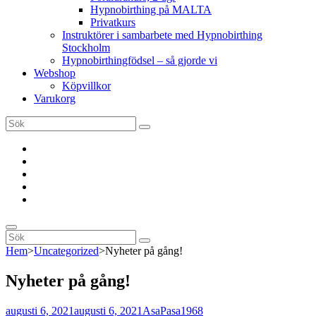
Hypnobirthing på MALTA
Privatkurs
Instruktörer i sambarbete med Hypnobirthing
Stockholm
Hypnobirthingfödsel – så gjorde vi
Webshop
Köpvillkor
Varukorg
Sök
Sök
efter:
Instruktörsutbildning
“Hypnobirthing
Hemma”
Föräldrakurs,
2
Privatkurs
dgr
Hypnobirthing
på
MALTA
Sök
Sök
Sök
efter:
Hem
>
Uncategorized
>
Nyheter på gång!
Nyheter på gång!
Publicerat
Av
Byline
augusti 6, 2021
augusti 6, 2021
AsaPasa1968