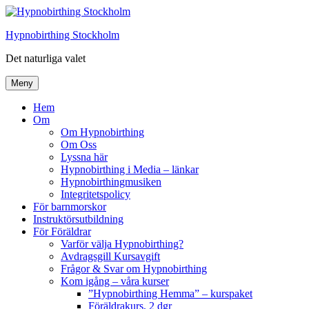
Hoppa
till
Hypnobirthing Stockholm
innehåll
Det naturliga valet
Meny
Hem
Om
Om Hypnobirthing
Om Oss
Lyssna här
Hypnobirthing i Media – länkar
Hypnobirthingmusiken
Integritetspolicy
För barnmorskor
Instruktörsutbildning
För Föräldrar
Varför välja Hypnobirthing?
Avdragsgill Kursavgift
Frågor & Svar om Hypnobirthing
Kom igång – våra kurser
”Hypnobirthing Hemma” – kurspaket
Föräldrakurs, 2 dgr