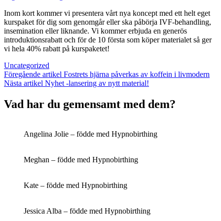
den
Inom kort kommer vi presentera vårt nya koncept med ett helt eget
kurspaket för dig som genomgår eller ska påbörja IVF-behandling,
insemination eller liknande. Vi kommer erbjuda en generös
introduktionsrabatt och för de 10 första som köper materialet så ger
vi hela 40% rabatt på kurspaketet!
Kategorier
Uncategorized
Inläggsnavigering
Föregående
Föregående artikel
Fostrets hjärna påverkas av koffein i livmodern
inlägg
Nästa
Nästa artikel
Nyhet -lansering av nytt material!
inlägg
Vad har du gemensamt med dem?
Angelina Jolie – födde med Hypnobirthing
Meghan – födde med Hypnobirthing
Kate – födde med Hypnobirthing
Jessica Alba – födde med Hypnobirthing