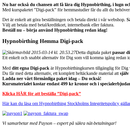
Nu har också du chansen att få lära dig Hypnobirthing, i lugn och 
Med kurspaketet ”Digi-pack” för hemmastudier får du allt du behöver f
Det är enkelt att göra beställningen och betala direkt i vår webshop.
S
Välj att betala med betal/kreditkort, internetbank eller faktura.
Beställ nu – börja använd Hypnobirthing redan idag!
Hypnobirthing Hemma Digi-pack
Detta digitala paket
passar d
Ett enkelt och snabbt alternativ för Dig som vill komma igång redan i
Med
ditt egna Digi-pack
är Hypnobirthingkursen tillgänglig för Dig v
Du får med detta alternativ, ett komplett heltäckande material att
själv
Ladda ner vårt förmånliga paket idag – Du också!
Kursmaterialet kostar endast 499 kr kronor och i specialerbjudand
Klicka HÄR för att beställa ”Digi-pack”
Här kan du läsa om Hypnobirthing Stockholms Integritetspolicy gällan
Vi samarbetar med Payson – expert på säkra nät-betalningar!