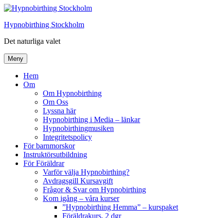
Hoppa
till
Hypnobirthing Stockholm
innehåll
Det naturliga valet
Meny
Hem
Om
Om Hypnobirthing
Om Oss
Lyssna här
Hypnobirthing i Media – länkar
Hypnobirthingmusiken
Integritetspolicy
För barnmorskor
Instruktörsutbildning
För Föräldrar
Varför välja Hypnobirthing?
Avdragsgill Kursavgift
Frågor & Svar om Hypnobirthing
Kom igång – våra kurser
”Hypnobirthing Hemma” – kurspaket
Föräldrakurs, 2 dgr