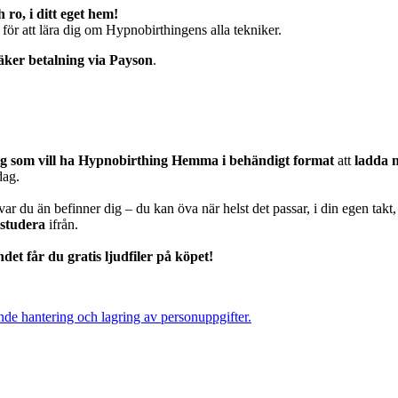
ro, i ditt eget hem!
ör att lära dig om Hypnobirthingens alla tekniker.
äker betalning via Payson
.
ig som vill ha Hypnobirthing Hemma i behändigt format
att
ladda n
dag.
ar du än befinner dig – du kan öva när helst det passar, i din egen takt,
 studera
ifrån.
et får du gratis ljudfiler på köpet!
de hantering och lagring av personuppgifter.