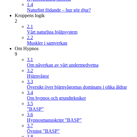
1.4
Naturligt födande – hur gör djur?
Kroppens logik
2
2.1
Vårt naturliga hjälpsystem
2.2
Muskler i samverkan
Om Hypnos
9
3.1
Om påverkan av vårt undermedvetna
3.2
Hjärnvågor
3.3
Översikt över hjärnvågornas dominans i olika åldrar
3.4
Om hypnos och grundtekniker
3.5
”BASP”
3.6
Hypnosmanuskript ”BASP”
3.7
Övning ”BASP”
3.8