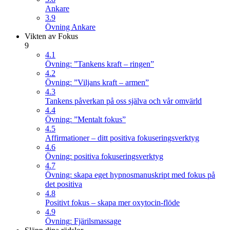
Ankare
3.9
Övning Ankare
Vikten av Fokus
9
4.1
Övning: ”Tankens kraft – ringen”
4.2
Övning: ”Viljans kraft – armen”
4.3
Tankens påverkan på oss själva och vår omvärld
4.4
Övning: ”Mentalt fokus”
4.5
Affirmationer – ditt positiva fokuseringsverktyg
4.6
Övning: positiva fokuseringsverktyg
4.7
Övning: skapa eget hypnosmanuskript med fokus på
det positiva
4.8
Positivt fokus – skapa mer oxytocin-flöde
4.9
Övning: Fjärilsmassage