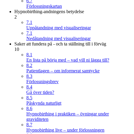
6.7
Förlossningskartan
Hypnobirthing-andningens betydelse
2
7.1
Uppåtandning med visualiseringar
7.1
Nedåtandning med visualiseringar
Saker att fundera på - och ta ställning till i förväg
10
8.1
En lista på börja med – vad vill ni lägga till?
8.2
Patientlagen – om informerat samtycke
8.3
Förlossningsbrev
8.4
Gå över tiden?
8.5
Påskynda naturligt
8.6
Hypnobirthing i praktiken – övningar under
graviditeten
8.7
Hypnobirthing live – under förlossningen