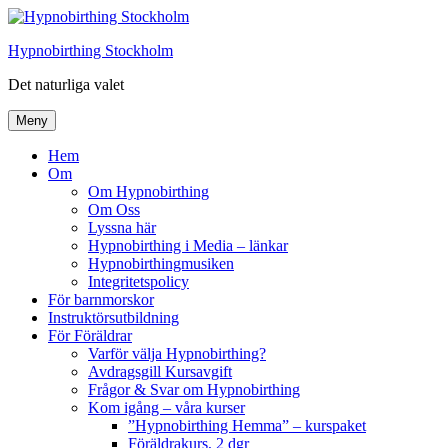
Hoppa
till
Hypnobirthing Stockholm
innehåll
Det naturliga valet
Meny
Hem
Om
Om Hypnobirthing
Om Oss
Lyssna här
Hypnobirthing i Media – länkar
Hypnobirthingmusiken
Integritetspolicy
För barnmorskor
Instruktörsutbildning
För Föräldrar
Varför välja Hypnobirthing?
Avdragsgill Kursavgift
Frågor & Svar om Hypnobirthing
Kom igång – våra kurser
”Hypnobirthing Hemma” – kurspaket
Föräldrakurs, 2 dgr