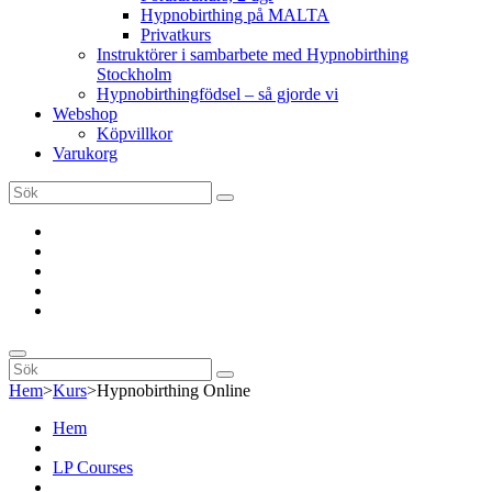
Hypnobirthing på MALTA
Privatkurs
Instruktörer i sambarbete med Hypnobirthing
Stockholm
Hypnobirthingfödsel – så gjorde vi
Webshop
Köpvillkor
Varukorg
Sök
Sök
efter:
Instruktörsutbildning
“Hypnobirthing
Hemma”
Föräldrakurs,
2
Privatkurs
dgr
Hypnobirthing
på
MALTA
Sök
Sök
Sök
efter:
Hem
>
Kurs
>
Hypnobirthing Online
Hem
LP Courses