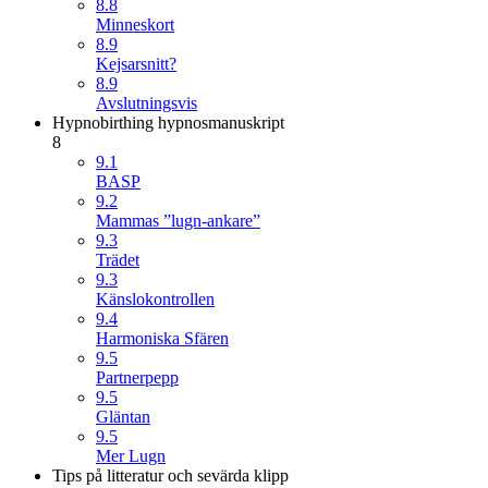
8.8
Minneskort
8.9
Kejsarsnitt?
8.9
Avslutningsvis
Hypnobirthing hypnosmanuskript
8
9.1
BASP
9.2
Mammas ”lugn-ankare”
9.3
Trädet
9.3
Känslokontrollen
9.4
Harmoniska Sfären
9.5
Partnerpepp
9.5
Gläntan
9.5
Mer Lugn
Tips på litteratur och sevärda klipp