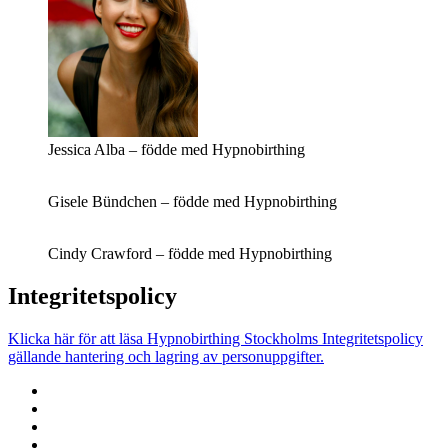
Jessica Alba – födde med Hypnobirthing
Gisele Bündchen – födde med Hypnobirthing
Cindy Crawford – födde med Hypnobirthing
Integritetspolicy
Klicka här för att läsa Hypnobirthing Stockholms Integritetspolicy
gällande hantering och lagring av personuppgifter.
Instruktörsutbildning
“Hypnobirthing
Hemma”
Föräldrakurs,
2
Privatkurs