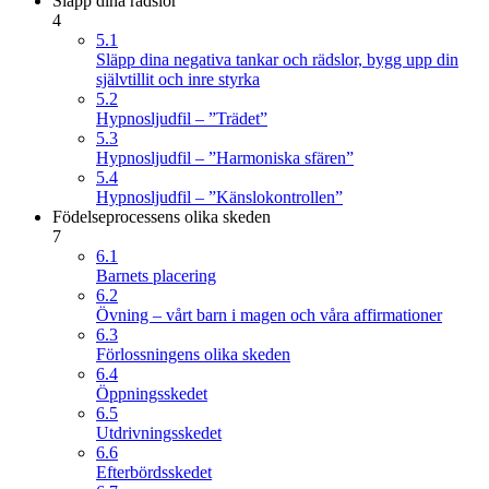
Släpp dina rädslor
4
5.1
Släpp dina negativa tankar och rädslor, bygg upp din
självtillit och inre styrka
5.2
Hypnosljudfil – ”Trädet”
5.3
Hypnosljudfil – ”Harmoniska sfären”
5.4
Hypnosljudfil – ”Känslokontrollen”
Födelseprocessens olika skeden
7
6.1
Barnets placering
6.2
Övning – vårt barn i magen och våra affirmationer
6.3
Förlossningens olika skeden
6.4
Öppningsskedet
6.5
Utdrivningsskedet
6.6
Efterbördsskedet