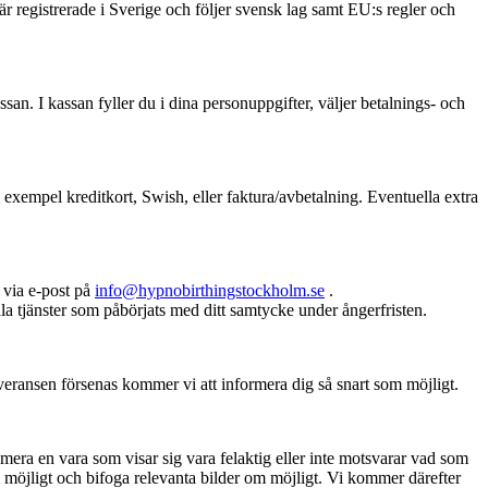
egistrerade i Sverige och följer svensk lag samt EU:s regler och
ssan. I kassan fyller du i dina personuppgifter, väljer betalnings- och
exempel kreditkort, Swish, eller faktura/avbetalning. Eventuella extra
s via e-post på
info@hypnobirthingstockholm.se
.
tala tjänster som påbörjats med ditt samtycke under ångerfristen.
veransen försenas kommer vi att informera dig så snart som möjligt.
amera en vara som visar sig vara felaktig eller inte motsvarar vad som
m möjligt och bifoga relevanta bilder om möjligt. Vi kommer därefter