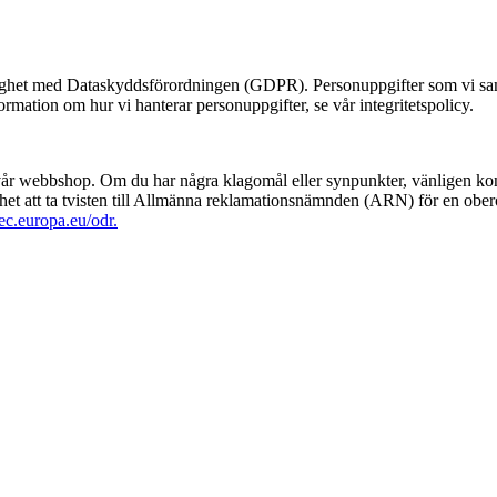
enlighet med Dataskyddsförordningen (GDPR). Personuppgifter som vi saml
mation om hur vi hanterar personuppgifter, se vår integritetspolicy.
i vår webbshop. Om du har några klagomål eller synpunkter, vänligen kon
ighet att ta tvisten till Allmänna reklamationsnämnden (ARN) för en o
/ec.europa.eu/odr.