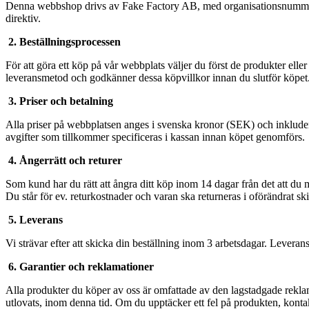
Denna webbshop drivs av Fake Factory AB, med organisationsnummer 5
direktiv.
2. Beställningsprocessen
För att göra ett köp på vår webbplats väljer du först de produkter eller
leveransmetod och godkänner dessa köpvillkor innan du slutför köpet
3. Priser och betalning
Alla priser på webbplatsen anges i svenska kronor (SEK) och inkludera
avgifter som tillkommer specificeras i kassan innan köpet genomförs.
4. Ångerrätt och returer
Som kund har du rätt att ångra ditt köp inom 14 dagar från det att du 
Du står för ev. returkostnader och varan ska returneras i oförändrat ski
5. Leverans
Vi strävar efter att skicka din beställning inom 3 arbetsdagar. Lever
6. Garantier och reklamationer
Alla produkter du köper av oss är omfattade av den lagstadgade reklamat
utlovats, inom denna tid. Om du upptäcker ett fel på produkten, kontak