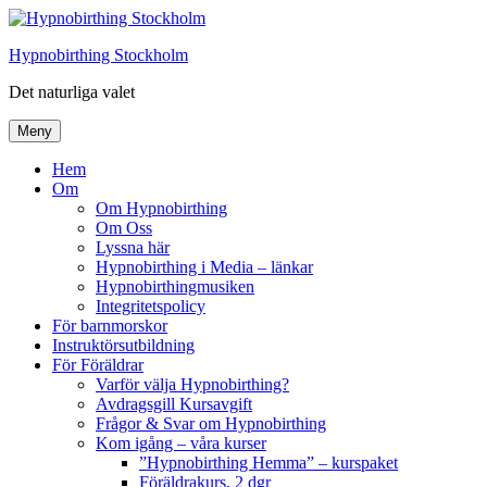
Hoppa
till
Hypnobirthing Stockholm
innehåll
Det naturliga valet
Meny
Hem
Om
Om Hypnobirthing
Om Oss
Lyssna här
Hypnobirthing i Media – länkar
Hypnobirthingmusiken
Integritetspolicy
För barnmorskor
Instruktörsutbildning
För Föräldrar
Varför välja Hypnobirthing?
Avdragsgill Kursavgift
Frågor & Svar om Hypnobirthing
Kom igång – våra kurser
”Hypnobirthing Hemma” – kurspaket
Föräldrakurs, 2 dgr