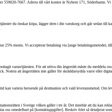
59020-7667. Adress till vårt kontor är Nyhem 171, Söderhamn. Vi är r
 tjänster du önskar köpa, lägger dem i din varukorg och går sedan till ka
.
r 25% moms. Vi accepterar betalning via [ange betalningsmetoder, till 
mottagit varan/tjänsten. För att utöva din ångerrätt måste du meddela os
ck. Notera att ångerrätten inte gäller för skräddarsydda varor eller digi
anstid kan variera beroende på destination och vald leveransmetod. Om le
ionsrätten i Sverige vilken gäller i tre år. Det innebär att du kan rekl
ta oss omedelbart på [kontaktuppgifter]. Beskriv felet så detaljerat so