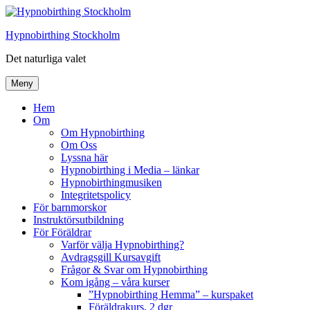
Hoppa
till
Hypnobirthing Stockholm
innehåll
Det naturliga valet
Meny
Hem
Om
Om Hypnobirthing
Om Oss
Lyssna här
Hypnobirthing i Media – länkar
Hypnobirthingmusiken
Integritetspolicy
För barnmorskor
Instruktörsutbildning
För Föräldrar
Varför välja Hypnobirthing?
Avdragsgill Kursavgift
Frågor & Svar om Hypnobirthing
Kom igång – våra kurser
”Hypnobirthing Hemma” – kurspaket
Föräldrakurs, 2 dgr